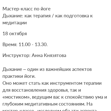
Мастер-класс по йоге⁣⁣⠀
Дыхание: как терапия / как подготовка к
медитации⁣⁣⠀
18 октября⁣⁣⠀
Время: 11.00 - 13.30.⁣⁣
Инструктор: Анна Князятова⁣⁣⠀
⁣⁣⠀
Дыхание – один из важнейших аспектов
практики йоги. ⁣⁣⠀
Оно может стать как инструментом терапии
для восстановления здоровья, так и
«мостиком», ведущим вас к спокойствию ума и
глубоким медитативным состояниям. На
мастер-классе⠀исследуем оба эти аспекта.