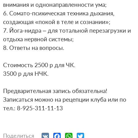
внимания и однонаправленности ума;⁣⁣⠀
6. Cомато-психическая техника дыхания,
создающая «покой в теле и сознании»;⁣⁣⠀
7. Йога-нидра – для тотальной перезагрузки и
отдыха нервной системы;⁣⁣⠀
8. Ответы на вопросы.⁣⁣⠀
⁣⁣⠀
⁣⁣Стоимость 2500 р для ЧК.⁣⁣⠀
3500 р для НЧК.⁣⁣⠀
⁣⁣⠀
Предварительная запись обязательна!
Записаться можно на рецепции клуба или по
тел.: 8-925-311-11-13⁣⁣⠀
VK
Facebook
WhatsApp
Twitter
Поделиться